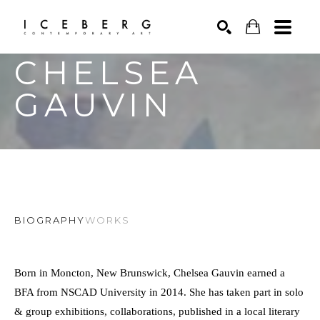
CHELSEA 
Search by keyword, artist name, artwork title or exhibition
SEARCH
GAUVIN
BIOGRAPHY
WORKS
Born in Moncton, New Brunswick, Chelsea Gauvin earned a 
BFA from NSCAD University in 2014. She has taken part in solo 
& group exhibitions, collaborations, published in a local literary 